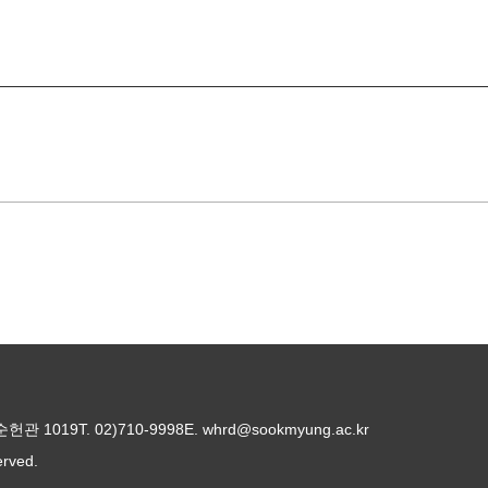
순헌관 1019
T. 02)710-9998
E. whrd@sookmyung.ac.kr
erved.