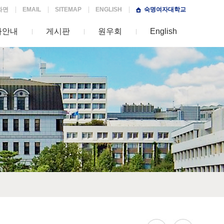
화면
EMAIL
SITEMAP
ENGLISH
숙명여자대학교
사안내
게시판
원우회
English
리어상담전공
 길
(Q&A)
업
조직컨설팅전공
논문/시험
공지사항
커리어개발학과 리더십교육전공
채용 및 행사안내
커리어상담전공
sitemap
리더십교육전공
English