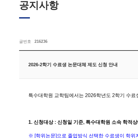
공지사항
입학안내
채용 및 행사안내
전공안내
sitemap
학사안내
글번호
216236
게시판
원우회
2026-2학기 수료생 논문대체 제도 신청 안내
English
특수대학원 교학팀에서는 2026학년도 2학기 수료
1.
신청대상 : 신청일 기준, 특수대학원 소속 학적
※
[학위논문]
으로 졸업방식 선택한 수료생이 학위