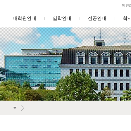
메인
대학원안내
입학안내
전공안내
학
인재개발전공
인사말
인적자원개발학과 조직컨설팅전공
교육목적 및 목표
모집요강
연혁
장학금 안내
교수진 소개
커리어개발학과 커
인적자원개발전공
FAQ
찾아오시는
입학상담
졸